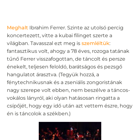
Meghalt
Ibrahim Ferrer. Szinte az utolsó percig
koncertezett, vitte a kubai fílinget szerte a
világban. Tavasszal ezt meg is
szemléltük
:
fantasztikus volt, ahogy a 78 éves, rozoga tatának
tűnő Ferrer visszafogottan, de táncolt és persze
énekelt, teljesen feloldó, barátságos és pezsgő
hangulatot árasztva. (Tegyük hozzá, a
fénytechnikusnak és a zseniális zongoristának
nagy szerepe volt ebben, nem beszélve a táncos-
vokálos lányról, aki olyan hatásosan ringatta a
csípőjét, hogy egy idő után azt vettem észre, hogy
én is táncolok a székben.)