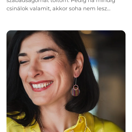
szabadságomat töltöm. Pedig ha mindig
csinálok valamit, akkor soha nem lesz...