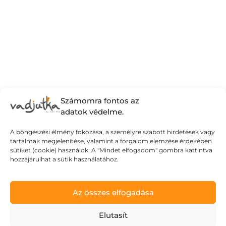
Számomra fontos az
adatok védelme.
A böngészési élmény fokozása, a személyre szabott hirdetések vagy
tartalmak megjelenítése, valamint a forgalom elemzése érdekében
Ne kockáztass!
sütiket (cookie) használok. A "Mindet elfogadom" gombra kattintva
hozzájárulhat a sütik használatához.
2026.05.06.
A május az a hónap, amit a legtöbben alig
Az összes elfogadása
várnak. Kivéve talán az érettségiző
Elutasít
diákokat, számukra most jön a