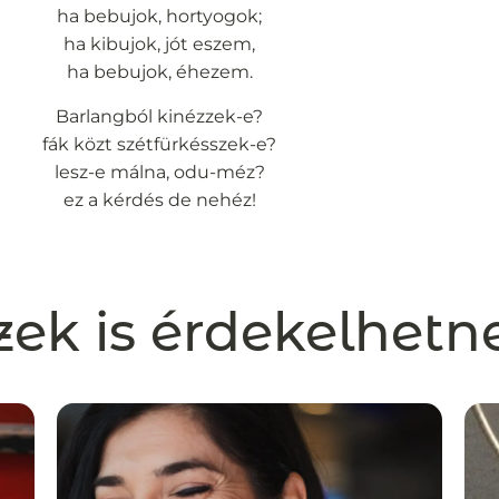
ha bebujok, hortyogok;
ha kibujok, jót eszem,
ha bebujok, éhezem.
Barlangból kinézzek-e?
fák közt szétfürkésszek-e?
lesz-e málna, odu-méz?
ez a kérdés de nehéz!
zek is érdekelhetn