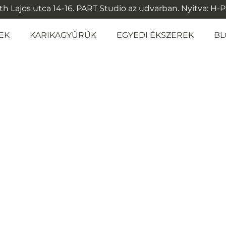
 Lajos utca 14-16. PART Studio az udvarban. Nyitva: H-P: 1
EK
KARIKAGYŰRŰK
EGYEDI ÉKSZEREK
BL