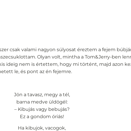
szer csak valami nagyon súlyosat éreztem a fejem búbjá
zecsuklottam. Olyan volt, mintha a Tom&Jerry-ben lenn
is ideig nem is értettem, hogy mi történt, majd azon k
etett le, és pont az én fejemre.
Jön a tavasz, megy a tél,
barna medve üldögél:
– Kibujás vagy bebujás?
Ez a gondom óriás!
Ha kibujok, vacogok,