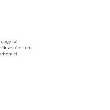
n, egy-két
ék: azt éreztem,
ezdtem el