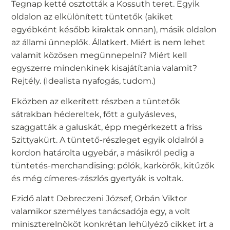
Tegnap ketté osztották a Kossuth teret. Egyik
oldalon az elkülönített tüntetők (akiket
egyébként később kiraktak onnan), másik oldalon
az állami ünneplők. Állatkert. Miért is nem lehet
valamit közösen megünnepelni? Miért kell
egyszerre mindenkinek kisajátítania valamit?
Rejtély. (Idealista nyafogás, tudom.)
Eközben az elkerített részben a tüntetők
sátrakban hédereltek, főtt a gulyásleves,
szaggatták a galuskát, épp megérkezett a friss
Szittyakürt. A tüntető-részleget egyik oldalról a
kordon határolta ugyebár, a másikról pedig a
tüntetés-merchandising: pólók, karkörők, kitűzők
és még címeres-zászlós gyertyák is voltak.
Ezidő alatt Debreczeni József, Orbán Viktor
valamikor személyes tanácsadója egy, a volt
miniszterelnököt konkrétan lehülyéző cikket írt a