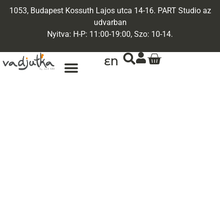
1053, Budapest Kossuth Lajos utca 14-16. PART Studio az
udvarban
Nyitva: H-P: 11:00-19:00, Szo: 10-14.
EN
ARANY ÉKSZEREK
EGYEDI ÉKSZEREK