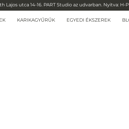
 Lajos utca 14-16. PART Studio az udvarban. Nyitva: H-P: 1
EK
KARIKAGYŰRŰK
EGYEDI ÉKSZEREK
BL