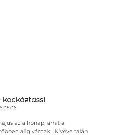
 kockáztass!
6.05.06.
ájus az a hónap, amit a
többen alig várnak. Kivéve talán