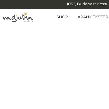
1053, Budapest Kossuth
SHOP
ARANY ÉKSZER