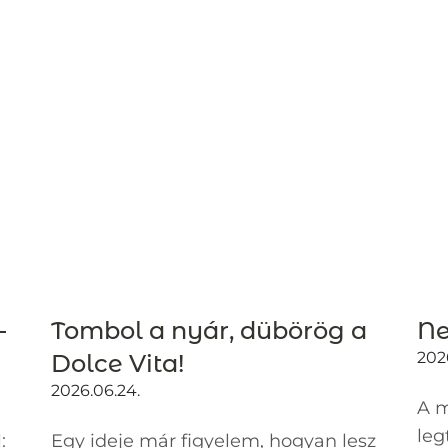
–
Tombol a nyár, dübörög a
Ne
202
Dolce Vita!
2026.06.24.
A m
leg
:
Egy ideje már figyelem, hogyan lesz