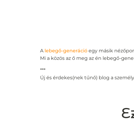
A
lebegő-generáció
egy másik nézőpont
Mi a közös az ő meg az én lebegő-gene
***
Új és érdekes(nek tűnő) blog a személ
E