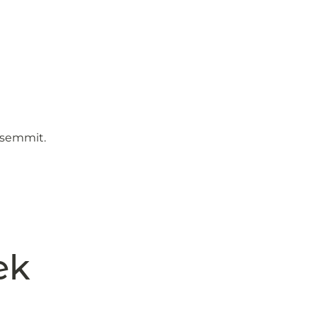
 semmit.
ek