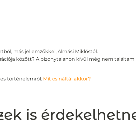
ból, más jellemzőkkel, Almási Miklóstól.
rációja között? A bizonytalanon kívül még nem találtam
yes történelemről:
Mit csináltál akkor?
zek is érdekelhetn