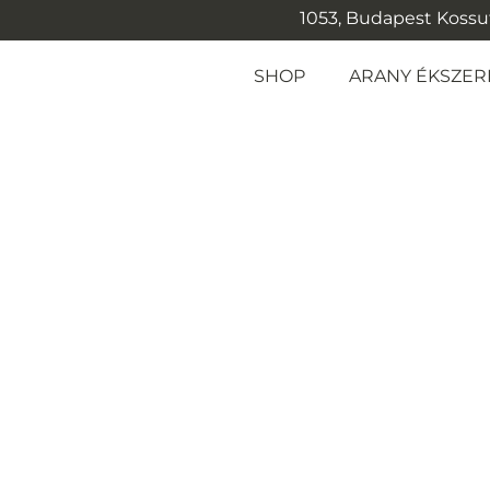
1053, Budapest Kossuth
SHOP
ARANY ÉKSZER