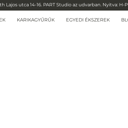
 Lajos utca 14-16. PART Studio az udvarban. Nyitva: H-P: 1
EK
KARIKAGYŰRŰK
EGYEDI ÉKSZEREK
BL