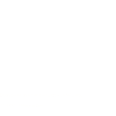
Bogyók és gyémánt – rusztikus felületű ..
171 000 Ft
Megnézem