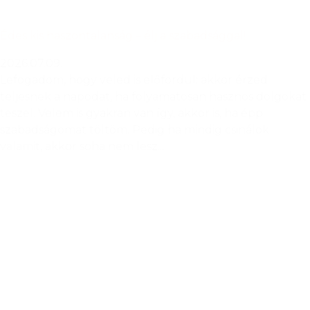
Édes kis haszontalanság – élj a szabadsággal!
2026.07.09.
Lefogadom, hogy veled is előfordul: akkor érzed
teljesnek a napodat, ha folyamatosan hasznos dolgokat
teszel. Velem is gyakran van így, akkor is, ha épp
szabadságomat töltöm. Pedig ha mindig csinálok
valamit, akkor soha nem lesz...