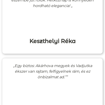
eszembe jut róluk. Hétköznap is könnyedén
hordható elegancia! „
Keszthelyi Réka
„Egy biztos: Akárhova megyek és Vadjutka
ékszer van rajtam, felfigyelnek rám, és ez
önbizalmat ad.””