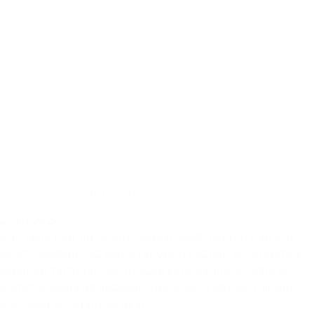
Tombol a nyár, dübörög a Dolce Vita!
2026.06.24.
Egy ideje már figyelem, hogyan lesz minden nap egy
kicsit hosszabb. Az esték fényben úsznak és rengeteg
izgalmat tartogatnak: muszáj kimozdulni, élvezni az
életet, élvezni az éjszakát. Vibrálnak a színek, minden
könnyed és izgalmas: akár...