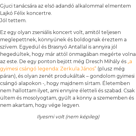
Gjuci tanácsára az első adandó alkalommal elmentem
Lajkó Félix koncertre.
Jól tettem.
Ez egy olyan zseniális koncert volt, amitől teljesen
meglepettnek, könnyűnek és boldognak éreztem a
szívem. Egyedül és Brasnyó Antallal is annyira jól
hegedültek, hogy már attól önmagában megérte volna
az este. De egy ponton bejött még Dresch Mihály és
„a
gyimesi csángó legenda: Zerkula János”
(plusz még
páran), és olyan zenét produkáltak – gondolom gyimesi
csángó alapokon -, hogy majdnem sírtam. Életemben
nem hallottam ilyet, ami ennyire életteli és szabad. Csak
ültem és mosolyogtam, gyűlt a könny a szememben és
nem akartam, hogy vége legyen.
Ilyesmi volt (nem képileg)