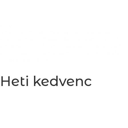
Ne kockáztass!
2026.05.06.
A május az a hónap, amit a legtöbben alig várnak.
Kivéve talán az érettségiző diákokat, számukra most jön
a megmérettetés. Áttanult éjszakák és nappalok, soha
el nem fogyó tételsorok, számok, évszámok, képletek…
Ahogy erre gondolok,...
Heti kedvenc