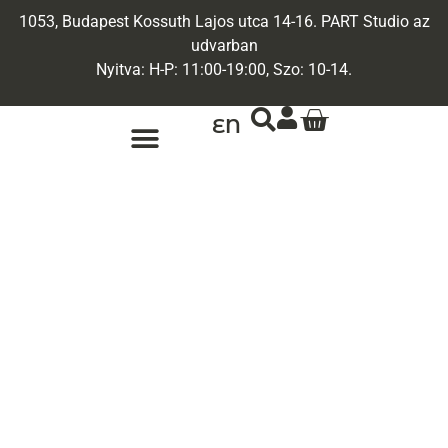
1053, Budapest Kossuth Lajos utca 14-16. PART Studio az
udvarban
Nyitva: H-P: 11:00-19:00, Szo: 10-14.
EN
ARANY ÉKSZEREK
EGYEDI ÉKSZEREK