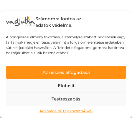
Számomra fontos az
adatok védelme.
A böngészési élmény fokozása, a személyre szabott hirdetések vagy
tartalmak megjelenítése, valamint a forgalom elemzése érdekében
sütiket (cookie) használok. A "Mindet elfogadom" gombra kattintva
hozzájárulhat a sütik használatához.
Az összes elfogadása
Elutasít
Testreszabás
Ne kockáztass!
Adatvédelmi tájékoztató
ÁSZF
2026.05.06.
A május az a hónap, amit a legtöbben alig