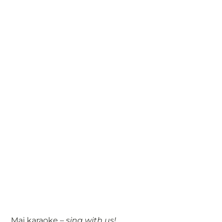
Mai karaoke –
sing with us!