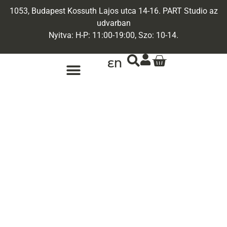
1053, Budapest Kossuth Lajos utca 14-16. PART Studio az
udvarban
Nyitva: H-P: 11:00-19:00, Szo: 10-14.
EN
ARANY ÉKSZEREK
EGYEDI ÉKSZEREK