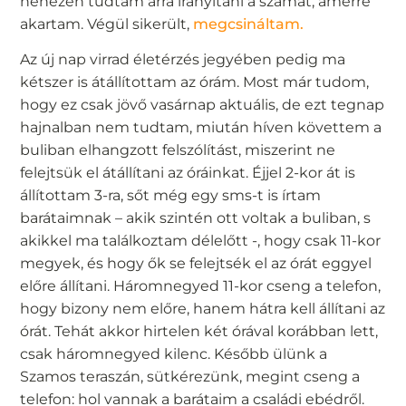
nehezen tudtam arra irányítani a számat, amerre
akartam. Végül sikerült,
megcsináltam.
Az új nap virrad életérzés jegyében pedig ma
kétszer is átállítottam az órám. Most már tudom,
hogy ez csak jövő vasárnap aktuális, de ezt tegnap
hajnalban nem tudtam, miután híven követtem a
buliban elhangzott felszólítást, miszerint ne
felejtsük el átállítani az óráinkat. Éjjel 2-kor át is
állítottam 3-ra, sőt még egy sms-t is írtam
barátaimnak – akik szintén ott voltak a buliban, s
akikkel ma találkoztam délelőtt -, hogy csak 11-kor
megyek, és hogy ők se felejtsék el az órát eggyel
előre állítani. Háromnegyed 11-kor cseng a telefon,
hogy bizony nem előre, hanem hátra kell állítani az
órát. Tehát akkor hirtelen két órával korábban lett,
csak háromnegyed kilenc. Később ülünk a
Szamos teraszán, sütkérezünk, megint cseng a
telefon: hol vannak a barátaim a családi ebédről.