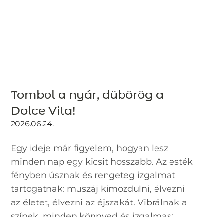
Tombol a nyár, dübörög a
Dolce Vita!
2026.06.24.
Egy ideje már figyelem, hogyan lesz
minden nap egy kicsit hosszabb. Az esték
fényben úsznak és rengeteg izgalmat
tartogatnak: muszáj kimozdulni, élvezni
az életet, élvezni az éjszakát. Vibrálnak a
színek, minden könnyed és izgalmas: