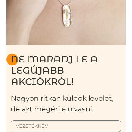
NE MARADJ LE A
LEGÚJABB
AKCIÓKRÓL!
Nagyon ritkán küldök levelet,
de azt megéri elolvasni.