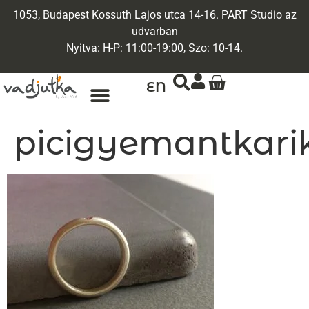
1053, Budapest Kossuth Lajos utca 14-16. PART Studio az
udvarban
Nyitva: H-P: 11:00-19:00, Szo: 10-14.
EN
ARANY ÉKSZEREK
EGYEDI ÉKSZEREK
picigyemantkari