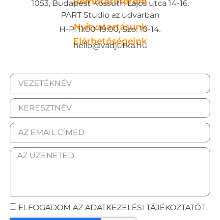
Bemutatóterem
1053, Budapest Kossuth Lajos utca 14-16.
PART Studio az udvarban
Nyitvatartásunk
H-P: 11:00-19:00, Szo: 10-14.
Elérhetőségeink
hello@vadjutka.hu
ELFOGADOM AZ ADATKEZELÉSI TÁJÉKOZTATÓT.