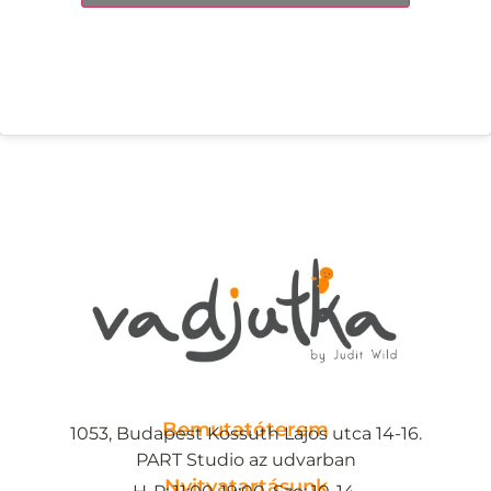
Bemutatóterem
1053, Budapest Kossuth Lajos utca 14-16.
PART Studio az udvarban
Nyitvatartásunk