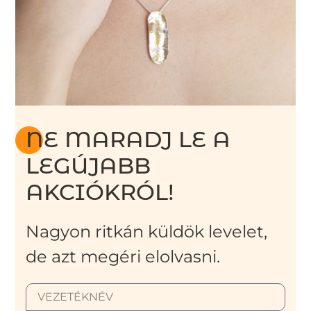
NE MARADJ LE A
LEGÚJABB
AKCIÓKRÓL!
Nagyon ritkán küldök levelet,
de azt megéri elolvasni.