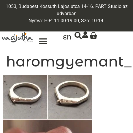
1053, Budapest Kossuth Lajos utca 14-16. PART Studio az
udvarban
Nyitva: H-P: 11:00-19:00, Szo: 10-14.
EN
ARANY ÉKSZEREK
EGYEDI ÉKSZEREK
haromgyemant_