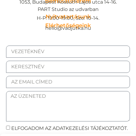
Bemutatóterem
1053, Budapest Kossuth Lajos utca 14-16.
PART Studio az udvarban
Nyitvatartásunk
H-P: 11:00-19:00, Szo: 10-14.
Elérhetőségeink
hello@vadjutka.hu
ELFOGADOM AZ ADATKEZELÉSI TÁJÉKOZTATÓT.