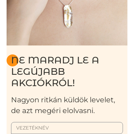
NE MARADJ LE A
LEGÚJABB
AKCIÓKRÓL!
Nagyon ritkán küldök levelet,
de azt megéri elolvasni.