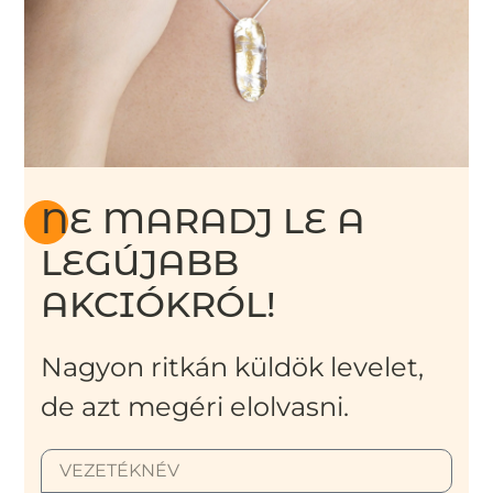
NE MARADJ LE A
LEGÚJABB
AKCIÓKRÓL!
Nagyon ritkán küldök levelet,
de azt megéri elolvasni.