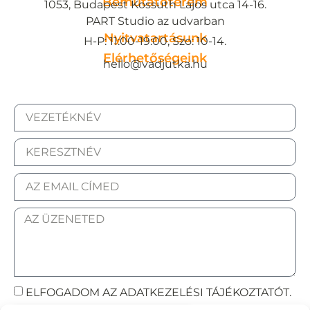
Bemutatóterem
1053, Budapest Kossuth Lajos utca 14-16.
PART Studio az udvarban
Nyitvatartásunk
H-P: 11:00-19:00, Szo: 10-14.
Elérhetőségeink
hello@vadjutka.hu
ELFOGADOM AZ ADATKEZELÉSI TÁJÉKOZTATÓT.