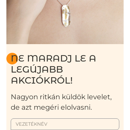
NE MARADJ LE A
LEGÚJABB
AKCIÓKRÓL!
Nagyon ritkán küldök levelet,
de azt megéri elolvasni.