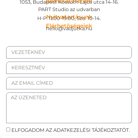
Bemutatóterem
1053, Budapest Kossuth Lajos utca 14-16.
PART Studio az udvarban
Nyitvatartásunk
H-P: 11:00-19:00, Szo: 10-14.
Elérhetőségeink
hello@vadjutka.hu
ELFOGADOM AZ ADATKEZELÉSI TÁJÉKOZTATÓT.