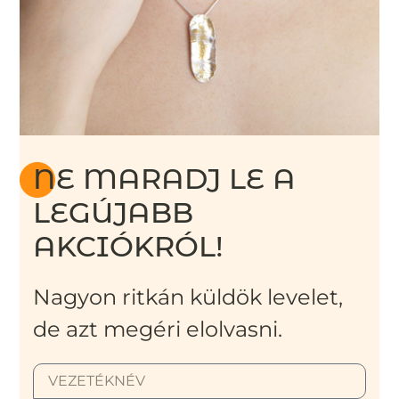
NE MARADJ LE A
LEGÚJABB
AKCIÓKRÓL!
Nagyon ritkán küldök levelet,
de azt megéri elolvasni.