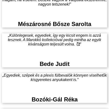
nagyon tetszenek!”
Mészárosné Bősze Sarolta
„Különlegesek, egyediek, így egy kicsit engem is azzá
tesznek. A Marokkó kollekcióval pedig mintha az egyik
kívánságom teljesült volna. 🥰”
Bede Judit
„Egyediek, szépek és a plexis fülbevalók könnyen viselhetők
kisgyerekes anyukakent is.”
Bozóki-Gál Réka