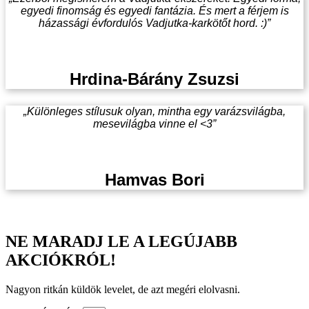
egyedi finomság és egyedi fantázia. És mert a férjem is
házassági évfordulós Vadjutka-karkötőt hord. :)”
Hrdina-Bárány Zsuzsi
„Különleges stílusuk olyan, mintha egy varázsvilágba,
mesevilágba vinne el <3”
Hamvas Bori
NE MARADJ LE A LEGÚJABB
AKCIÓKRÓL!
Nagyon ritkán küldök levelet, de azt megéri elolvasni.