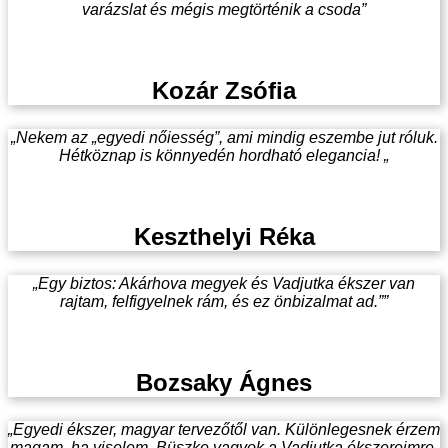
varázslat és mégis megtörténik a csoda”
Kozár Zsófia
„Nekem az „egyedi nőiesség”, ami mindig eszembe jut róluk.
Hétköznap is könnyedén hordható elegancia! „
Keszthelyi Réka
„Egy biztos: Akárhova megyek és Vadjutka ékszer van
rajtam, felfigyelnek rám, és ez önbizalmat ad.””
Bozsaky Ágnes
„Egyedi ékszer, magyar tervezőtől van. Különlegesnek érzem
magam, ha viselem. Büszke vagyok a Vadjutka ékszereimre,