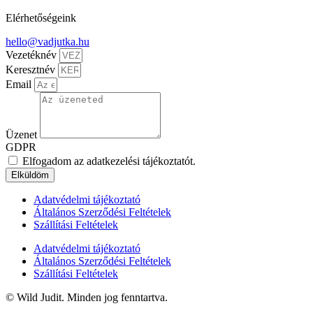
Elérhetőségeink
hello@vadjutka.hu
Vezetéknév
Keresztnév
Email
Üzenet
GDPR
Elfogadom az adatkezelési tájékoztatót.
Elküldöm
Adatvédelmi tájékoztató
Általános Szerződési Feltételek
Szállítási Feltételek
Adatvédelmi tájékoztató
Általános Szerződési Feltételek
Szállítási Feltételek
© Wild Judit. Minden jog fenntartva.