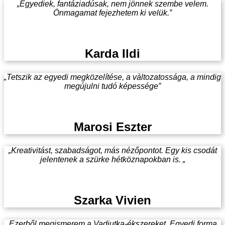
„Egyediek, fantáziadúsak, nem jönnek szembe velem.
Önmagamat fejezhetem ki velük.”
Karda Ildi
„Tetszik az egyedi megközelítése, a vàltozatossága, a mindig
megújulni tudó képessége”
Marosi Eszter
„Kreativitást, szabadságot, más nézőpontot. Egy kis csodát
jelentenek a szürke hétköznapokban is. „
Szarka Vivien
„Ezerből megismerem a Vadjutka-ékszereket. Egyedi forma,