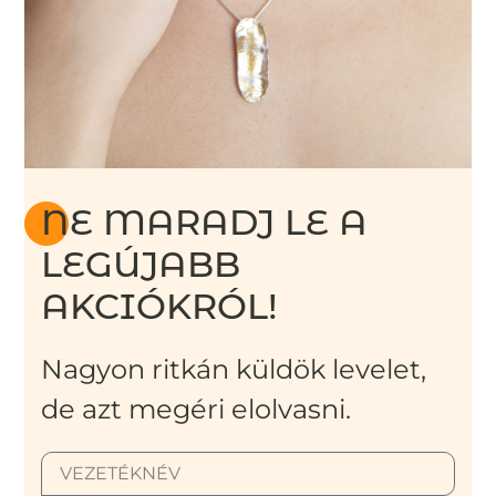
NE MARADJ LE A
LEGÚJABB
AKCIÓKRÓL!
Nagyon ritkán küldök levelet,
de azt megéri elolvasni.