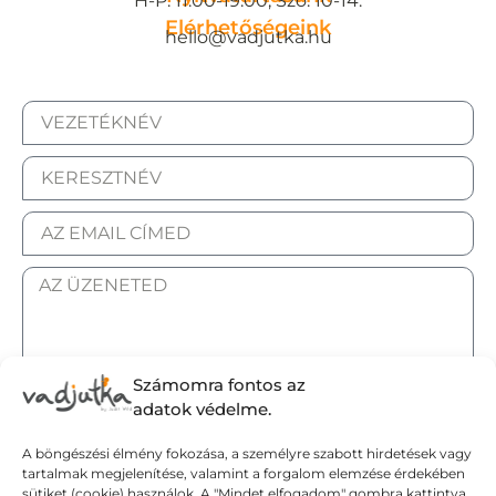
H-P: 11:00-19:00, Szo: 10-14.
Elérhetőségeink
hello@vadjutka.hu
Számomra fontos az
ELFOGADOM AZ ADATKEZELÉSI TÁJÉKOZTATÓT.
adatok védelme.
A böngészési élmény fokozása, a személyre szabott hirdetések vagy
Elküldöm
tartalmak megjelenítése, valamint a forgalom elemzése érdekében
sütiket (cookie) használok. A "Mindet elfogadom" gombra kattintva