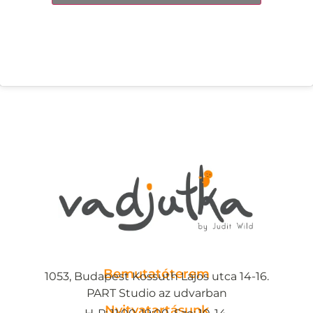
Bemutatóterem
1053, Budapest Kossuth Lajos utca 14-16.
PART Studio az udvarban
Nyitvatartásunk