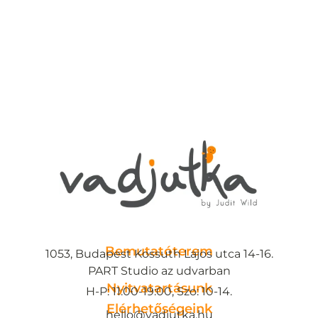
Bemutatóterem
1053, Budapest Kossuth Lajos utca 14-16.
PART Studio az udvarban
Nyitvatartásunk
H-P: 11:00-19:00, Szo: 10-14.
Elérhetőségeink
hello@vadjutka.hu