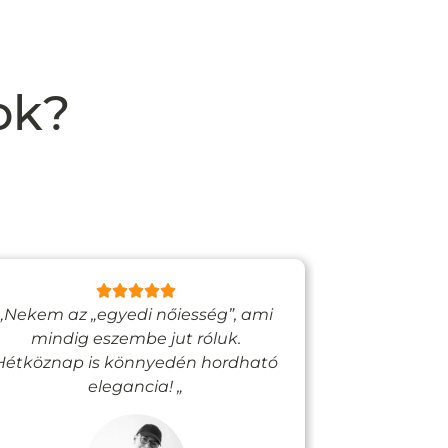
ok?
„Nekem az „egyedi nőiesség”, ami
„Egy bizto
mindig eszembe jut róluk.
Vadjutk
Hétköznap is könnyedén hordható
felfigyelne
elegancia! „