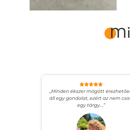
Mi
lyan, mintha
„Minden ékszer mögött érezhető
esevilágba
áll egy gondolat, ezért az nem cs
”
egy tárgy….”