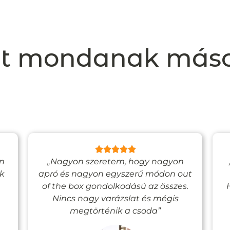
t mondanak más
en
„Nagyon szeretem, hogy nagyon
ak
apró és nagyon egyszerű módon out
of the box gondolkodású az összes.
Nincs nagy varázslat és mégis
megtörténik a csoda”