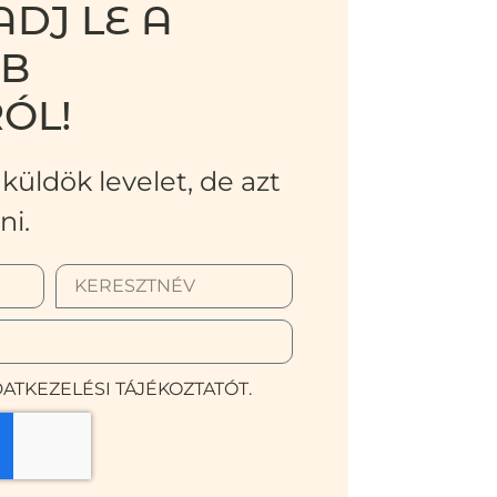
DJ LE A
BB
ÓL!
küldök levelet, de azt
ni.
ATKEZELÉSI TÁJÉKOZTATÓT.