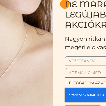
NE MARA
LEGÚJA
AKCIÓKR
Nagyon ritkán 
megéri elolvas
ELFOGADOM AZ AD