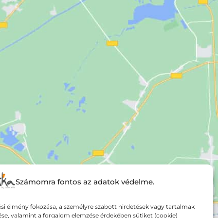
Számomra fontos az adatok védelme.
si élmény fokozása, a személyre szabott hirdetések vagy tartalmak
ése, valamint a forgalom elemzése érdekében sütiket (cookie)