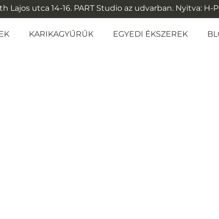
 Lajos utca 14-16. PART Studio az udvarban. Nyitva: H-P: 1
EK
KARIKAGYŰRŰK
EGYEDI ÉKSZEREK
BL