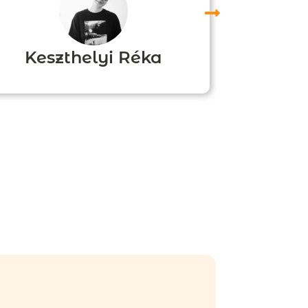
Keszthelyi Réka
Boz