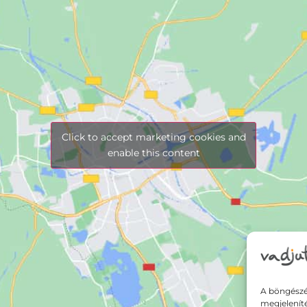
Click to accept marketing cookies and
enable this content
A böngészé
megjelenít