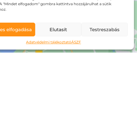
A "Mindet elfogadom" gombra kattintva hozzájárulhat a sütik
hoz.
es elfogadása
Elutasít
Testreszabás
Adatvédelmi tájékoztató
ÁSZF