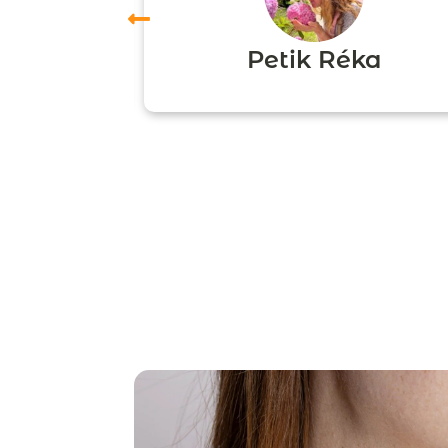
ori
Petik Réka