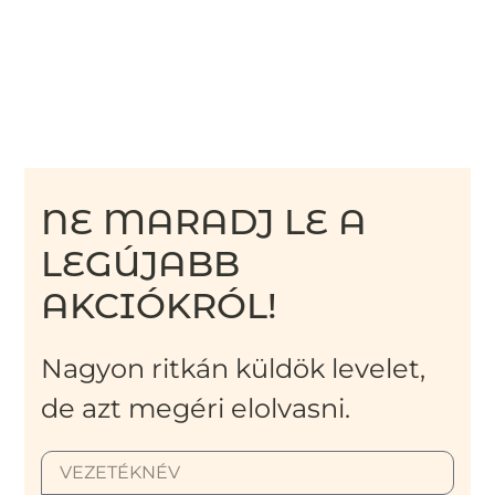
NE MARADJ LE A
LEGÚJABB
AKCIÓKRÓL!
Nagyon ritkán küldök levelet,
de azt megéri elolvasni.