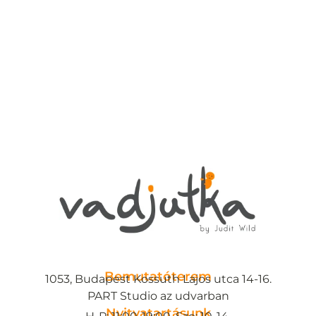
Bemutatóterem
1053, Budapest Kossuth Lajos utca 14-16.
PART Studio az udvarban
Nyitvatartásunk