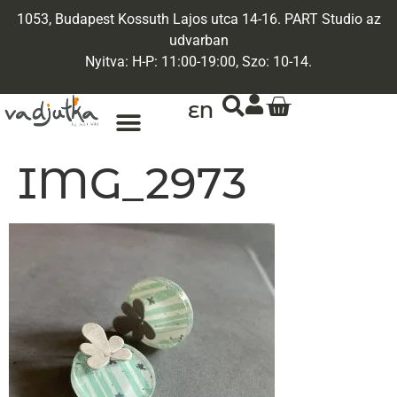
1053, Budapest Kossuth Lajos utca 14-16. PART Studio az
udvarban
Nyitva: H-P: 11:00-19:00, Szo: 10-14.
EN
ARANY ÉKSZEREK
EGYEDI ÉKSZEREK
IMG_2973