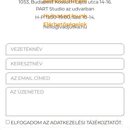
Bemutatóterem
1053, Budapest Kossuth Lajos utca 14-16.
PART Studio az udvarban
Nyitvatartásunk
H-P: 11:00-19:00, Szo: 10-14.
Elérhetőségeink
hello@vadjutka.hu
ELFOGADOM AZ ADATKEZELÉSI TÁJÉKOZTATÓT.