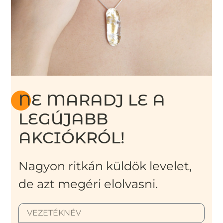
NE MARADJ LE A
LEGÚJABB
AKCIÓKRÓL!
Nagyon ritkán küldök levelet,
de azt megéri elolvasni.