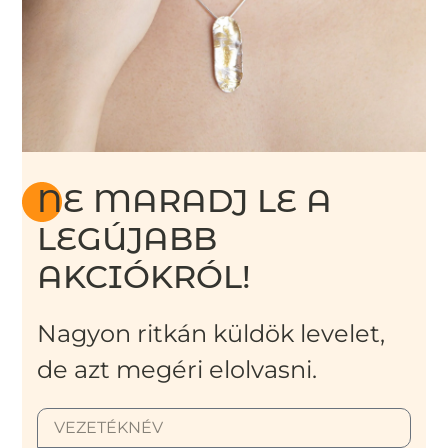
NE MARADJ LE A
LEGÚJABB
AKCIÓKRÓL!
Nagyon ritkán küldök levelet,
de azt megéri elolvasni.