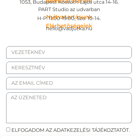
Bemutatóterem
1053, Budapest Kossuth Lajos utca 14-16.
PART Studio az udvarban
Nyitvatartásunk
H-P: 11:00-19:00, Szo: 10-14.
Elérhetőségeink
hello@vadjutka.hu
ELFOGADOM AZ ADATKEZELÉSI TÁJÉKOZTATÓT.