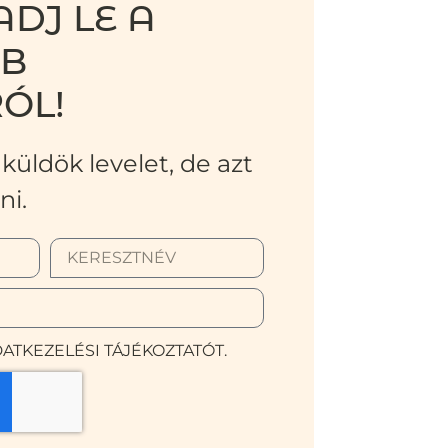
DJ LE A
BB
ÓL!
küldök levelet, de azt
ni.
ATKEZELÉSI TÁJÉKOZTATÓT.