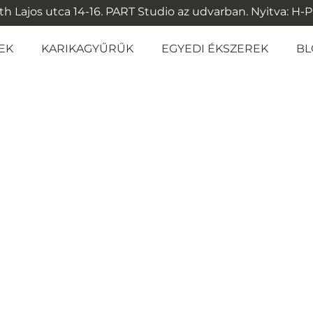
 Lajos utca 14-16. PART Studio az udvarban. Nyitva: H-P: 1
EK
KARIKAGYŰRŰK
EGYEDI ÉKSZEREK
BL