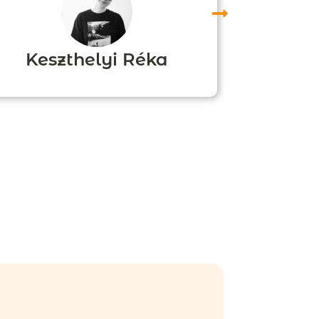
Keszthelyi Réka
Boz