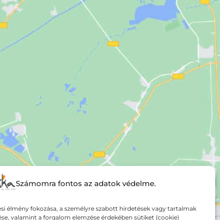
Számomra fontos az adatok védelme.
si élmény fokozása, a személyre szabott hirdetések vagy tartalmak
ése, valamint a forgalom elemzése érdekében sütiket (cookie)