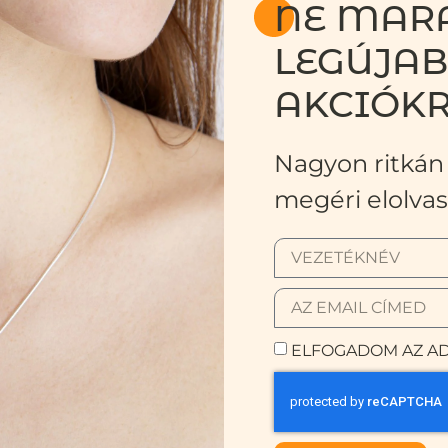
NE MARA
LEGÚJA
AKCIÓKR
Nagyon ritkán 
megéri elolvas
ELFOGADOM AZ AD