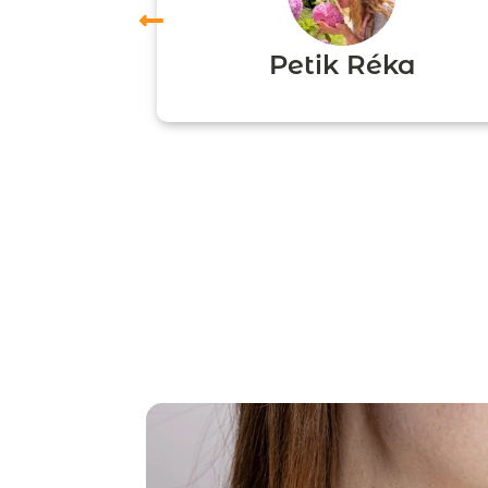
ori
Petik Réka