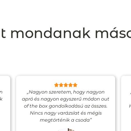
t mondanak más
en
„Nagyon szeretem, hogy nagyon
ak
apró és nagyon egyszerű módon out
of the box gondolkodású az összes.
Nincs nagy varázslat és mégis
megtörténik a csoda”