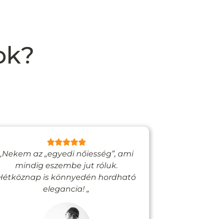
ok?
„Nekem az „egyedi nőiesség”, ami
„Egy bizto
mindig eszembe jut róluk.
Vadjutk
Hétköznap is könnyedén hordható
felfigyelne
elegancia! „