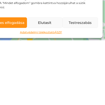
A "Mindet elfogadom" gombra kattintva hozzájárulhat a sütik
hoz.
es elfogadása
Elutasít
Testreszabás
Adatvédelmi tájékoztató
ÁSZF