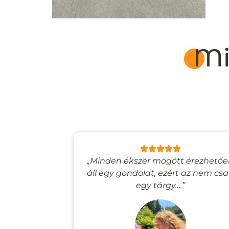
Mi
lyan, mintha
„Minden ékszer mögött érezhető
esevilágba
áll egy gondolat, ezért az nem cs
”
egy tárgy….”