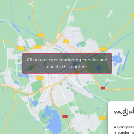
Click to accept marketing cookies and
enable this content
A böngészé
megjelenít