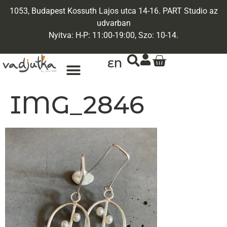
1053, Budapest Kossuth Lajos utca 14-16. PART Studio az
udvarban
Nyitva: H-P: 11:00-19:00, Szo: 10-14.
EN
ARANY ÉKSZEREK
EGYEDI ÉKSZEREK
IMG_2846