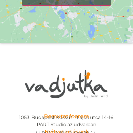
Bemutatóterem
1053, Budapest Kossuth Lajos utca 14-16.
PART Studio az udvarban
Nyitvatartásunk