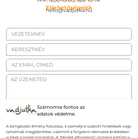
H-P: 11:00-19:00, Szo: 10-14.
Elérhetőségeink
hello@vadjutka.hu
Számomra fontos az
ELFOGADOM AZ ADATKEZELÉSI TÁJÉKOZTATÓT.
adatok védelme.
A böngészési élmény fokozása, a személyre szabott hirdetések vagy
Elküldöm
tartalmak megjelenítése, valamint a forgalom elemzése érdekében
sütiket (cookie) használok. A "Mindet elfogadom" gombra kattintva