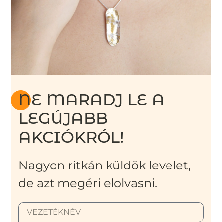
NE MARADJ LE A
LEGÚJABB
AKCIÓKRÓL!
Nagyon ritkán küldök levelet,
de azt megéri elolvasni.