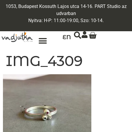
1053, Budapest Kossuth Lajos utca 14-16. PART Studio az
udvarban
Nyitva: H-P: 11:00-19:00, Szo: 10-14.
EN
ARANY ÉKSZEREK
EGYEDI ÉKSZEREK
IMG_4309