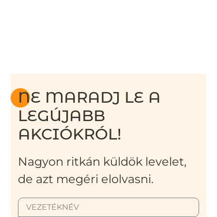
NE MARADJ LE A
LEGÚJABB
AKCIÓKRÓL!
Nagyon ritkán küldök levelet,
de azt megéri elolvasni.