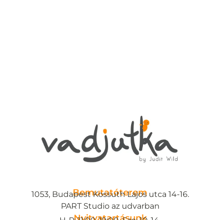
Bemutatóterem
1053, Budapest Kossuth Lajos utca 14-16.
PART Studio az udvarban
Nyitvatartásunk