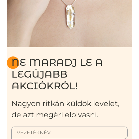
NE MARADJ LE A
LEGÚJABB
AKCIÓKRÓL!
Nagyon ritkán küldök levelet,
de azt megéri elolvasni.