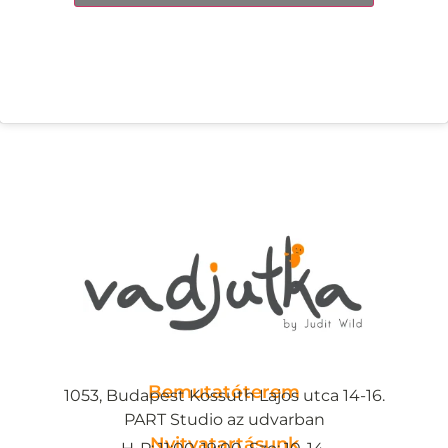
Bemutatóterem
1053, Budapest Kossuth Lajos utca 14-16.
PART Studio az udvarban
Nyitvatartásunk