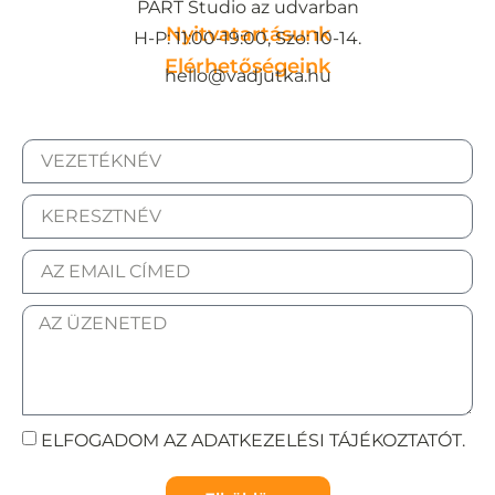
PART Studio az udvarban
Nyitvatartásunk
H-P: 11:00-19:00, Szo: 10-14.
Elérhetőségeink
hello@vadjutka.hu
ELFOGADOM AZ ADATKEZELÉSI TÁJÉKOZTATÓT.