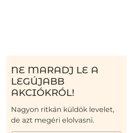
NE MARADJ LE A
LEGÚJABB
AKCIÓKRÓL!
Nagyon ritkán küldök levelet,
de azt megéri elolvasni.