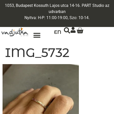
1053, Budapest Kossuth Lajos utca 14-16. PART Studio az
udvarban
Nyitva: H-P: 11:00-19:00, Szo: 10-14.
EN
ARANY ÉKSZEREK
EGYEDI ÉKSZEREK
IMG_5732