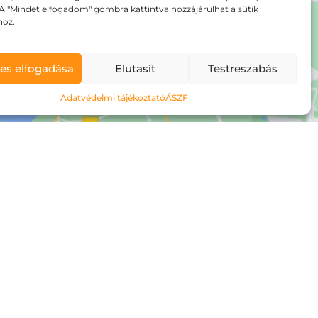
A "Mindet elfogadom" gombra kattintva hozzájárulhat a sütik
hoz.
es elfogadása
Elutasít
Testreszabás
Adatvédelmi tájékoztató
ÁSZF