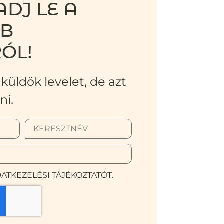
DJ LE A
BB
ÓL!
küldök levelet, de azt
ni.
ATKEZELÉSI TÁJÉKOZTATÓT.