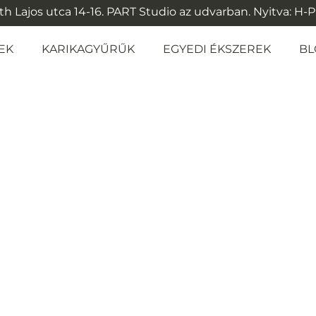
 Lajos utca 14-16. PART Studio az udvarban. Nyitva: H-P: 1
EK
KARIKAGYŰRŰK
EGYEDI ÉKSZEREK
BL