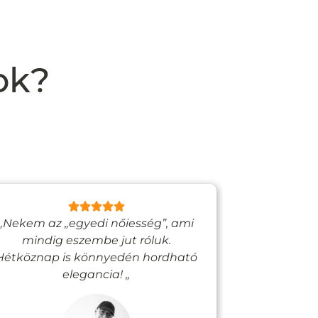
ok?
„Nekem az „egyedi nőiesség”, ami
„Egy bizto
mindig eszembe jut róluk.
Vadjutk
Hétköznap is könnyedén hordható
felfigyelne
elegancia! „