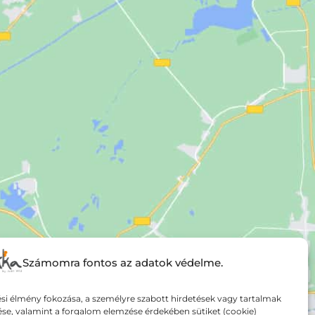
Számomra fontos az adatok védelme.
si élmény fokozása, a személyre szabott hirdetések vagy tartalmak
ése, valamint a forgalom elemzése érdekében sütiket (cookie)