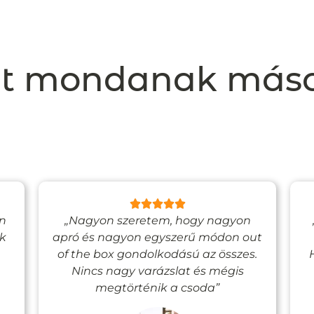
t mondanak más
en
„Nagyon szeretem, hogy nagyon
ak
apró és nagyon egyszerű módon out
of the box gondolkodású az összes.
Nincs nagy varázslat és mégis
megtörténik a csoda”