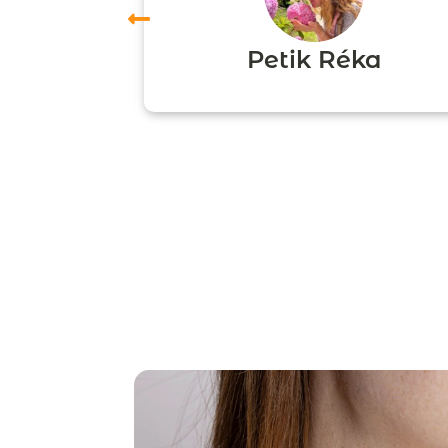
ori
Petik Réka