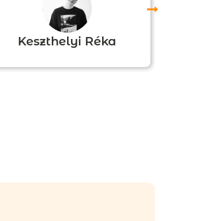
Keszthelyi Réka
Boz