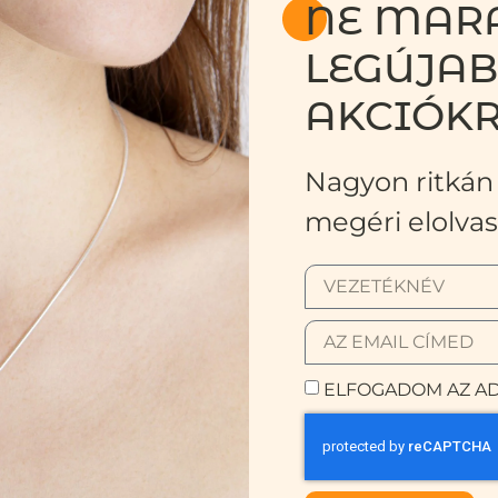
NE MARA
LEGÚJA
AKCIÓKR
Nagyon ritkán 
megéri elolvas
ELFOGADOM AZ AD