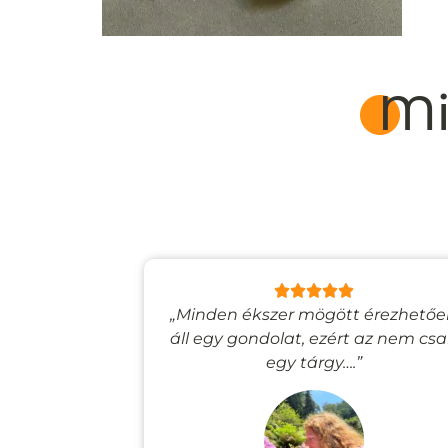
Mi
lyan, mintha
„Minden ékszer mögött érezhető
esevilágba
áll egy gondolat, ezért az nem cs
”
egy tárgy….”