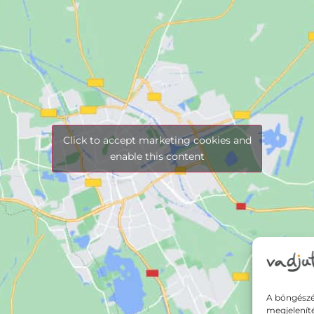
Click to accept marketing cookies and
enable this content
A böngészé
megjelenít