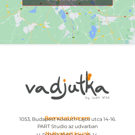
Bemutatóterem
1053, Budapest Kossuth Lajos utca 14-16.
PART Studio az udvarban
Nyitvatartásunk