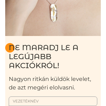
NE MARADJ LE A
LEGÚJABB
AKCIÓKRÓL!
Nagyon ritkán küldök levelet,
de azt megéri elolvasni.