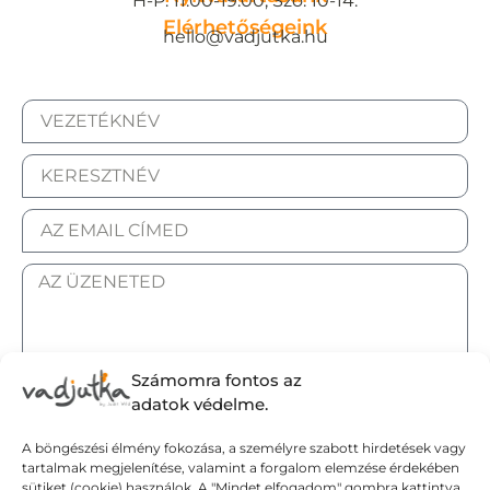
H-P: 11:00-19:00, Szo: 10-14.
Elérhetőségeink
hello@vadjutka.hu
Számomra fontos az
ELFOGADOM AZ ADATKEZELÉSI TÁJÉKOZTATÓT.
adatok védelme.
A böngészési élmény fokozása, a személyre szabott hirdetések vagy
Elküldöm
tartalmak megjelenítése, valamint a forgalom elemzése érdekében
sütiket (cookie) használok. A "Mindet elfogadom" gombra kattintva