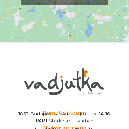
Bemutatóterem
1053, Budapest Kossuth Lajos utca 14-16.
PART Studio az udvarban
Nyitvatartásunk