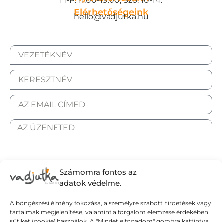
H-P: 11:00-19:00, Szo: 10-14.
Elérhetőségeink
hello@vadjutka.hu
Számomra fontos az
ELFOGADOM AZ ADATKEZELÉSI TÁJÉKOZTATÓT.
adatok védelme.
A böngészési élmény fokozása, a személyre szabott hirdetések vagy
Elküldöm
tartalmak megjelenítése, valamint a forgalom elemzése érdekében
sütiket (cookie) használok. A "Mindet elfogadom" gombra kattintva