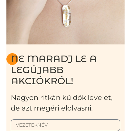
NE MARADJ LE A
LEGÚJABB
AKCIÓKRÓL!
Nagyon ritkán küldök levelet,
de azt megéri elolvasni.