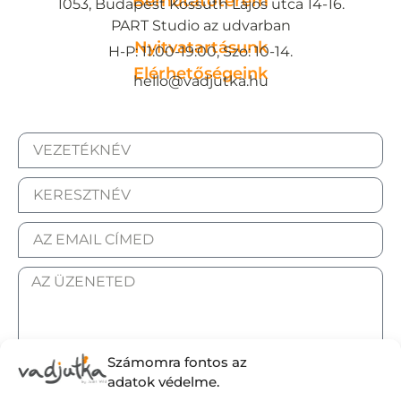
Bemutatóterem
1053, Budapest Kossuth Lajos utca 14-16.
PART Studio az udvarban
Nyitvatartásunk
H-P: 11:00-19:00, Szo: 10-14.
Elérhetőségeink
hello@vadjutka.hu
Számomra fontos az
ELFOGADOM AZ ADATKEZELÉSI TÁJÉKOZTATÓT.
adatok védelme.