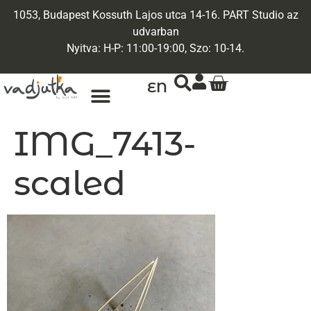
1053, Budapest Kossuth Lajos utca 14-16. PART Studio az
udvarban
Nyitva: H-P: 11:00-19:00, Szo: 10-14.
EN
IMG_7413-
scaled