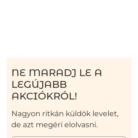
NE MARADJ LE A
LEGÚJABB
AKCIÓKRÓL!
Nagyon ritkán küldök levelet,
de azt megéri elolvasni.