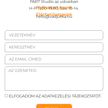
PART Studio az udvarban
Nyitvatartásunk
H-P: 11:00-19:00, Szo: 10-14.
Elérhetőségeink
hello@vadjutka.hu
ELFOGADOM AZ ADATKEZELÉSI TÁJÉKOZTATÓT.