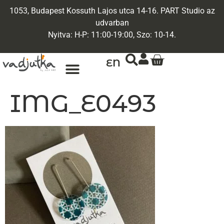
1053, Budapest Kossuth Lajos utca 14-16. PART Studio az
udvarban
Nyitva: H-P: 11:00-19:00, Szo: 10-14.
EN
ARANY ÉKSZEREK
EGYEDI ÉKSZEREK
IMG_E0493