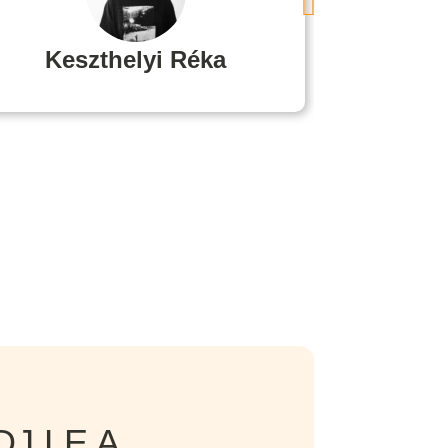
Keszthelyi Réka
Boz
J LE A