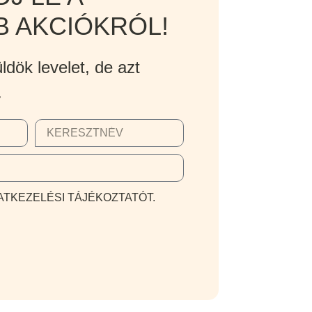
B AKCIÓKRÓL!
ldök levelet, de azt
.
TKEZELÉSI TÁJÉKOZTATÓT.