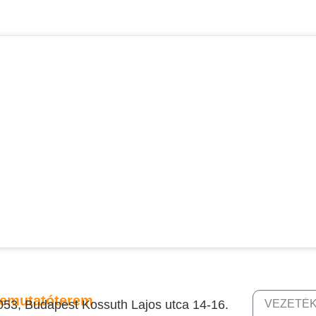
emutatóterem
053, Budapest Kossuth Lajos utca 14-16.