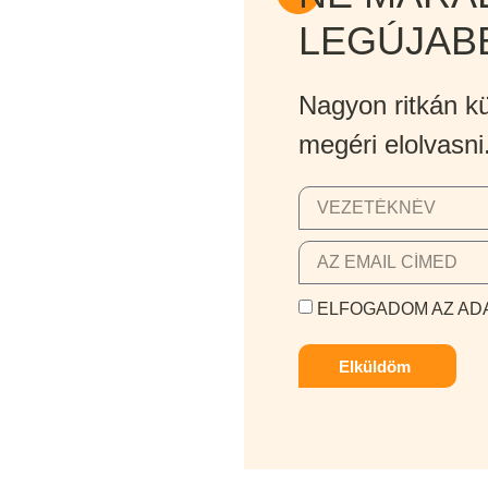
LEGÚJAB
Nagyon ritkán kü
megéri elolvasni
ELFOGADOM AZ ADA
Elküldöm