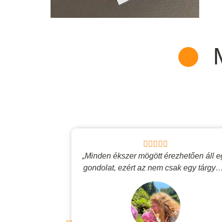
n, mintha egy
„Minden ékszer mögött érezhetően áll e
a vinne el <3”
gondolat, ezért az nem csak egy tárgy…