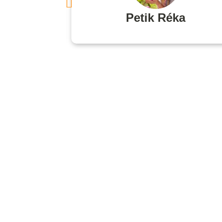
ori
Petik Réka