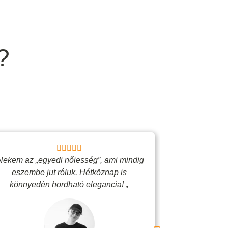
?
Nekem az „egyedi nőiesség”, ami mindig
„Egy bizt
eszembe jut róluk. Hétköznap is
Vadjutka éksz
könnyedén hordható elegancia! „
rám, é