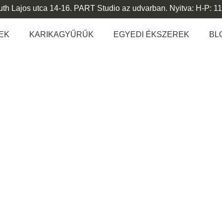
h Lajos utca 14-16. PART Studio az udvarban. Nyitva: H-P: 11
EK
KARIKAGYŰRŰK
EGYEDI ÉKSZEREK
BL