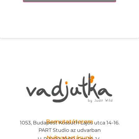
Bemutatóterem
1053, Budapest Kossuth Lajos utca 14-16.
PART Studio az udvarban
Nyitvatartásunk