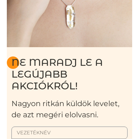
NE MARADJ LE A
LEGÚJABB
AKCIÓKRÓL!
Nagyon ritkán küldök levelet,
de azt megéri elolvasni.