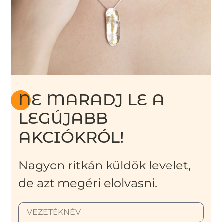
NE MARADJ LE A
LEGÚJABB
AKCIÓKRÓL!
Nagyon ritkán küldök levelet,
de azt megéri elolvasni.