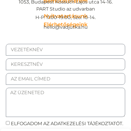
Bemutatóterem
1053, Budapest Kossuth Lajos utca 14-16.
PART Studio az udvarban
Nyitvatartásunk
H-P: 11:00-19:00, Szo: 10-14.
Elérhetőségeink
hello@vadjutka.hu
ELFOGADOM AZ ADATKEZELÉSI TÁJÉKOZTATÓT.