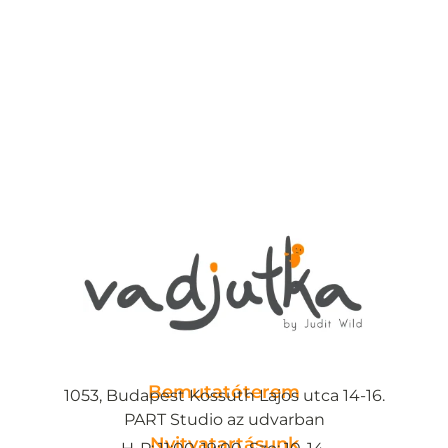
Bemutatóterem
1053, Budapest Kossuth Lajos utca 14-16.
PART Studio az udvarban
Nyitvatartásunk