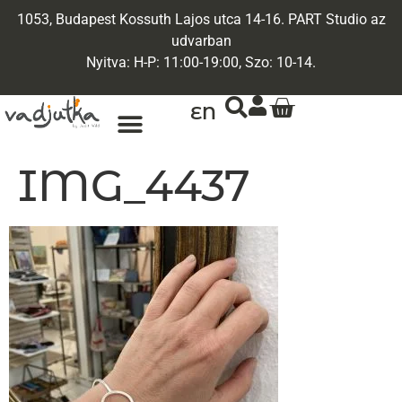
1053, Budapest Kossuth Lajos utca 14-16. PART Studio az
udvarban
Nyitva: H-P: 11:00-19:00, Szo: 10-14.
EN
ARANY ÉKSZEREK
EGYEDI ÉKSZEREK
IMG_4437