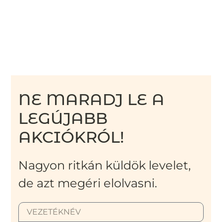
NE MARADJ LE A
LEGÚJABB
AKCIÓKRÓL!
Nagyon ritkán küldök levelet,
de azt megéri elolvasni.