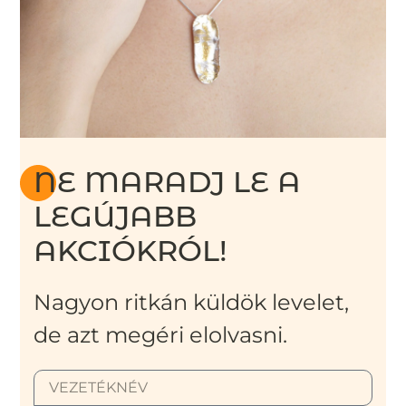
NE MARADJ LE A
LEGÚJABB
AKCIÓKRÓL!
Nagyon ritkán küldök levelet,
de azt megéri elolvasni.