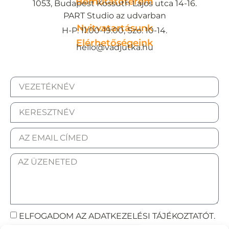
Bemutatóterem
1053, Budapest Kossuth Lajos utca 14-16.
PART Studio az udvarban
Nyitvatartásunk
H-P: 11:00-19:00, Szo: 10-14.
Elérhetőségeink
hello@vadjutka.hu
ELFOGADOM AZ ADATKEZELÉSI TÁJÉKOZTATÓT.