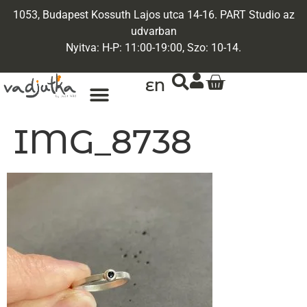
1053, Budapest Kossuth Lajos utca 14-16. PART Studio az
udvarban
Nyitva: H-P: 11:00-19:00, Szo: 10-14.
EN
ARANY ÉKSZEREK
EGYEDI ÉKSZEREK
IMG_8738