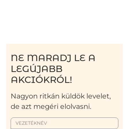
NE MARADJ LE A
LEGÚJABB
AKCIÓKRÓL!
Nagyon ritkán küldök levelet,
de azt megéri elolvasni.