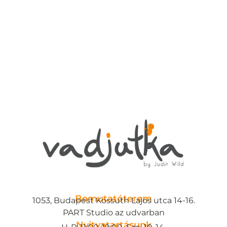
Bemutatóterem
1053, Budapest Kossuth Lajos utca 14-16.
PART Studio az udvarban
Nyitvatartásunk