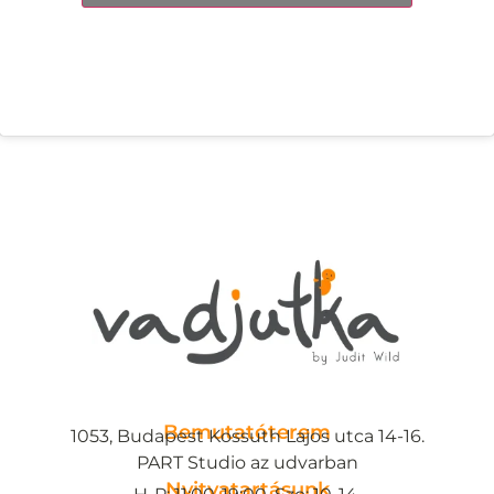
Bemutatóterem
1053, Budapest Kossuth Lajos utca 14-16.
PART Studio az udvarban
Nyitvatartásunk