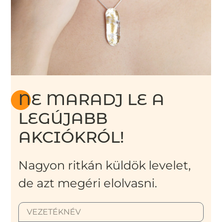
NE MARADJ LE A
LEGÚJABB
AKCIÓKRÓL!
Nagyon ritkán küldök levelet,
de azt megéri elolvasni.