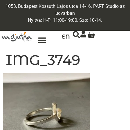
1053, Budapest Kossuth Lajos utca 14-16. PART Studio az
udvarban
Nyitva: H-P: 11:00-19:00, Szo: 10-14.
EN
ARANY ÉKSZEREK
EGYEDI ÉKSZEREK
IMG_3749