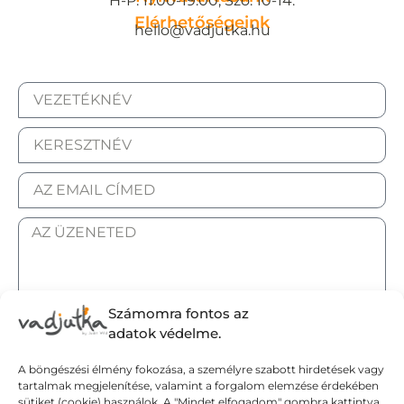
H-P: 11:00-19:00, Szo: 10-14.
Elérhetőségeink
hello@vadjutka.hu
Számomra fontos az
ELFOGADOM AZ ADATKEZELÉSI TÁJÉKOZTATÓT.
adatok védelme.
A böngészési élmény fokozása, a személyre szabott hirdetések vagy
Elküldöm
tartalmak megjelenítése, valamint a forgalom elemzése érdekében
sütiket (cookie) használok. A "Mindet elfogadom" gombra kattintva