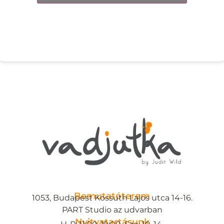
Bemutatóterem
1053, Budapest Kossuth Lajos utca 14-16.
PART Studio az udvarban
Nyitvatartásunk