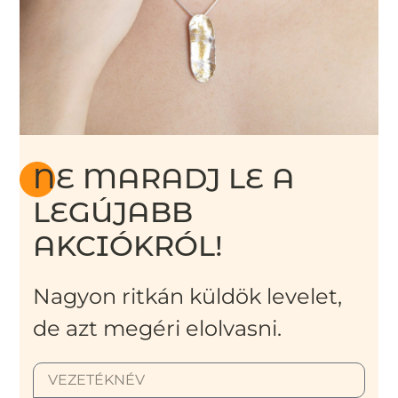
NE MARADJ LE A
LEGÚJABB
AKCIÓKRÓL!
Nagyon ritkán küldök levelet,
de azt megéri elolvasni.