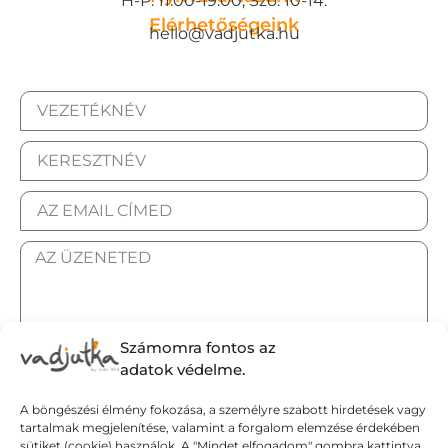
H-P: 11:00-19:00, Szo: 10-14.
Elérhetőségeink
hello@vadjutka.hu
Számomra fontos az
ELFOGADOM AZ ADATKEZELÉSI TÁJÉKOZTATÓT.
adatok védelme.
A böngészési élmény fokozása, a személyre szabott hirdetések vagy
Elküldöm
tartalmak megjelenítése, valamint a forgalom elemzése érdekében
sütiket (cookie) használok. A "Mindet elfogadom" gombra kattintva