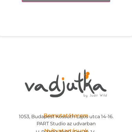
Bemutatóterem
1053, Budapest Kossuth Lajos utca 14-16.
PART Studio az udvarban
Nyitvatartásunk