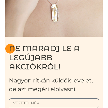
NE MARADJ LE A
LEGÚJABB
AKCIÓKRÓL!
Nagyon ritkán küldök levelet,
de azt megéri elolvasni.