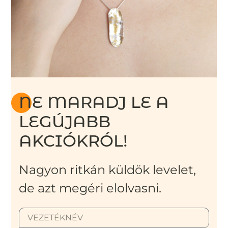
NE MARADJ LE A
LEGÚJABB
AKCIÓKRÓL!
Nagyon ritkán küldök levelet,
de azt megéri elolvasni.