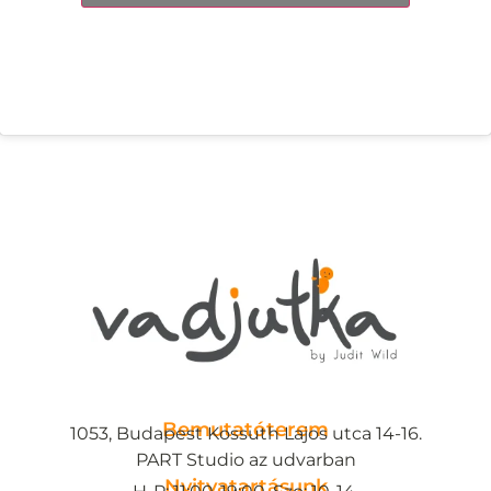
Bemutatóterem
1053, Budapest Kossuth Lajos utca 14-16.
PART Studio az udvarban
Nyitvatartásunk