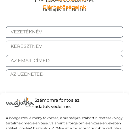
H-P: 11:00-19:00, Szo: 10-14.
Elérhetőségeink
hello@vadjutka.hu
Számomra fontos az
ELFOGADOM AZ ADATKEZELÉSI TÁJÉKOZTATÓT.
adatok védelme.
A böngészési élmény fokozása, a személyre szabott hirdetések vagy
Elküldöm
tartalmak megjelenítése, valamint a forgalom elemzése érdekében
sütiket (cookie) használok. A "Mindet elfogadom" gombra kattintva