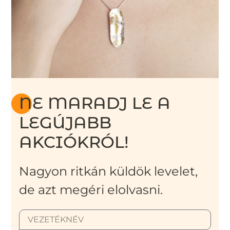
NE MARADJ LE A
LEGÚJABB
AKCIÓKRÓL!
Nagyon ritkán küldök levelet,
de azt megéri elolvasni.