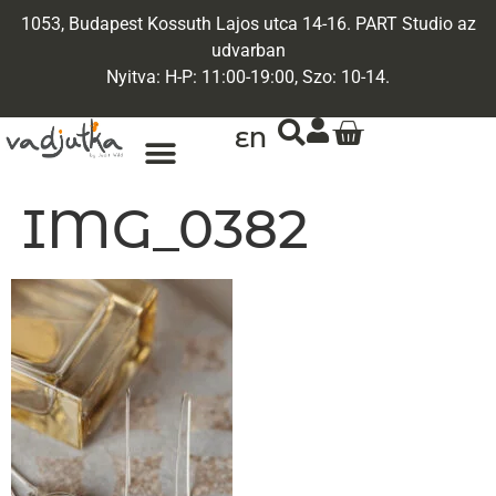
1053, Budapest Kossuth Lajos utca 14-16. PART Studio az
udvarban
Nyitva: H-P: 11:00-19:00, Szo: 10-14.
EN
IMG_0382