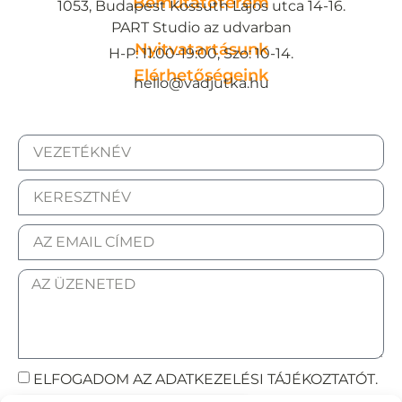
Bemutatóterem
1053, Budapest Kossuth Lajos utca 14-16.
PART Studio az udvarban
Nyitvatartásunk
H-P: 11:00-19:00, Szo: 10-14.
Elérhetőségeink
hello@vadjutka.hu
ELFOGADOM AZ ADATKEZELÉSI TÁJÉKOZTATÓT.