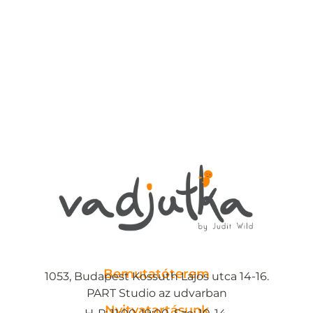
Bemutatóterem
1053, Budapest Kossuth Lajos utca 14-16.
PART Studio az udvarban
Nyitvatartásunk