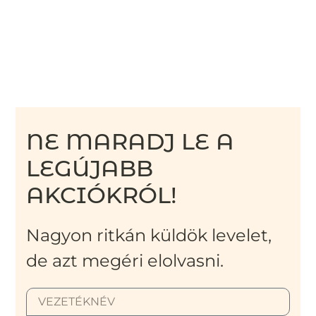
NE MARADJ LE A
LEGÚJABB
AKCIÓKRÓL!
Nagyon ritkán küldök levelet,
de azt megéri elolvasni.