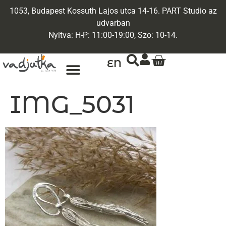
1053, Budapest Kossuth Lajos utca 14-16. PART Studio az
udvarban
Nyitva: H-P: 11:00-19:00, Szo: 10-14.
EN
ARANY ÉKSZEREK
EGYEDI ÉKSZEREK
IMG_5031