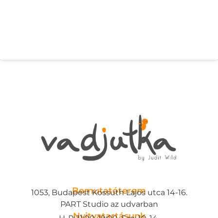
Bemutatóterem
1053, Budapest Kossuth Lajos utca 14-16.
PART Studio az udvarban
Nyitvatartásunk