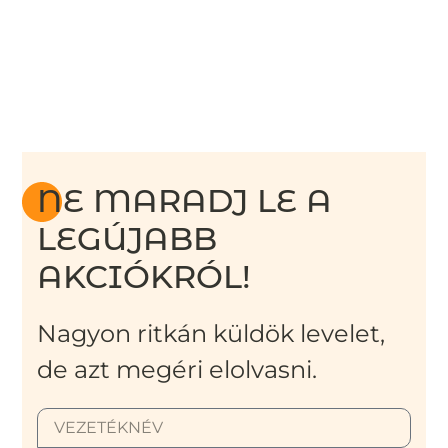
NE MARADJ LE A
LEGÚJABB
AKCIÓKRÓL!
Nagyon ritkán küldök levelet,
de azt megéri elolvasni.