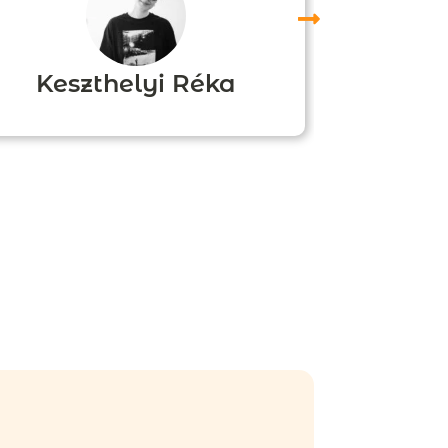
Keszthelyi Réka
Boz