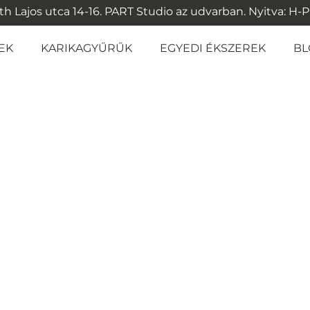
 Lajos utca 14-16. PART Studio az udvarban. Nyitva: H-P: 1
EK
KARIKAGYŰRŰK
EGYEDI ÉKSZEREK
BL