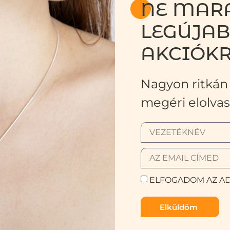
NE MARA
LEGÚJA
AKCIÓKR
Nagyon ritkán 
megéri elolvas
ELFOGADOM AZ AD
Elküldöm