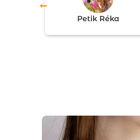
ori
Petik Réka