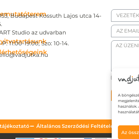
emutatóterem
053, Budapest Kossuth Lajos utca 14-
.
ART Studio az udvarban
yitvatartásunk
-P: 11:00-19:00, Szo: 10-14.
lérhetőségeink
ello@vadjutka.hu
ELFOGAD
Elkül
A böngészé
megjelenít
használok. 
használatá
tájékoztató
Általános Szerződési Feltételek
Szállí
Az össz