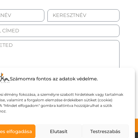
OM AZ ADATKEZELÉSI TÁJÉKOZTATÓT.
Számomra fontos az adatok védelme.
döm
si élmény fokozása, a személyre szabott hirdetések vagy tartalmak
ése, valamint a forgalom elemzése érdekében sütiket (cookie)
A "Mindet elfogadom" gombra kattintva hozzájárulhat a sütik
hoz.
tási Feltételek
es elfogadása
Elutasít
Testreszabás