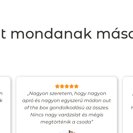
t mondanak más
en
„Nagyon szeretem, hogy nagyon
ak
apró és nagyon egyszerű módon out
of the box gondolkodású az összes.
Nincs nagy varázslat és mégis
megtörténik a csoda”