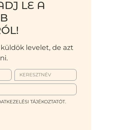
DJ LE A
BB
ÓL!
küldök levelet, de azt
ni.
ATKEZELÉSI TÁJÉKOZTATÓT.