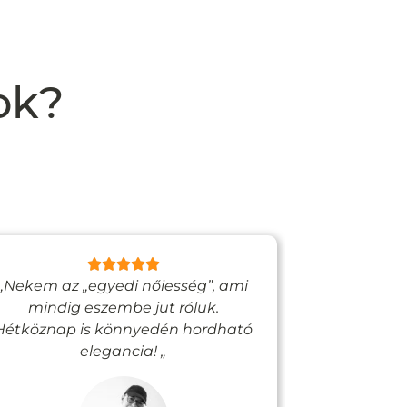
ok?
„Nekem az „egyedi nőiesség”, ami
„Egy bizto
mindig eszembe jut róluk.
Vadjutk
Hétköznap is könnyedén hordható
felfigyelne
elegancia! „