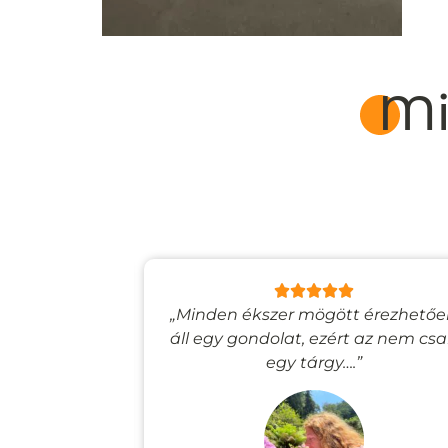
Mi
lyan, mintha
„Minden ékszer mögött érezhető
esevilágba
áll egy gondolat, ezért az nem cs
”
egy tárgy….”