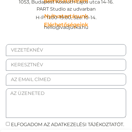
Bemutatóterem
1053, Budapest Kossuth Lajos utca 14-16.
PART Studio az udvarban
Nyitvatartásunk
H-P: 11:00-19:00, Szo: 10-14.
Elérhetőségeink
hello@vadjutka.hu
ELFOGADOM AZ ADATKEZELÉSI TÁJÉKOZTATÓT.