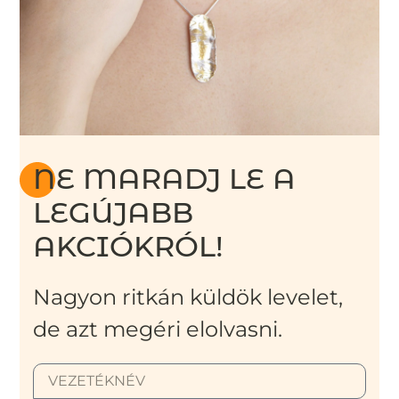
NE MARADJ LE A
LEGÚJABB
AKCIÓKRÓL!
Nagyon ritkán küldök levelet,
de azt megéri elolvasni.