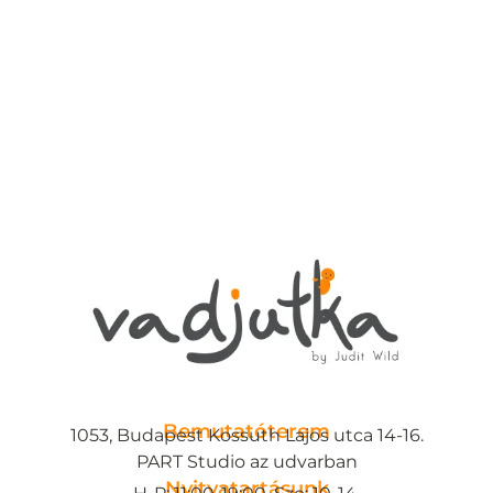
Bemutatóterem
1053, Budapest Kossuth Lajos utca 14-16.
PART Studio az udvarban
Nyitvatartásunk