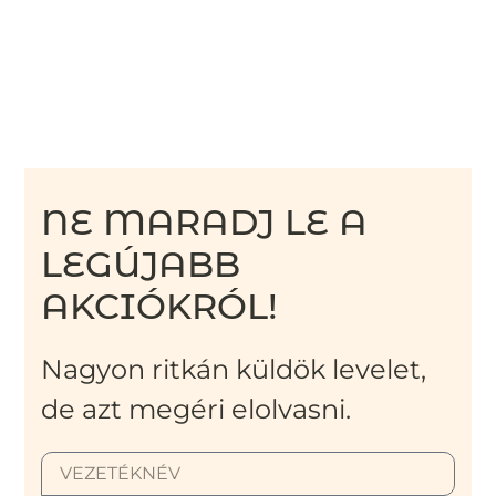
NE MARADJ LE A
LEGÚJABB
AKCIÓKRÓL!
Nagyon ritkán küldök levelet,
de azt megéri elolvasni.