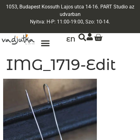
1053, Budapest Kossuth Lajos utca 14-16. PART Studio az
udvarban
Nyitva: H-P: 11:00-19:00, Szo: 10-14.
EN
ARANY ÉKSZEREK
EGYEDI ÉKSZEREK
IMG_1719-Edit