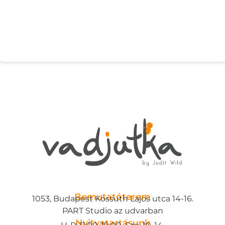
Bemutatóterem
1053, Budapest Kossuth Lajos utca 14-16.
PART Studio az udvarban
Nyitvatartásunk