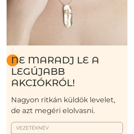
NE MARADJ LE A
LEGÚJABB
AKCIÓKRÓL!
Nagyon ritkán küldök levelet,
de azt megéri elolvasni.