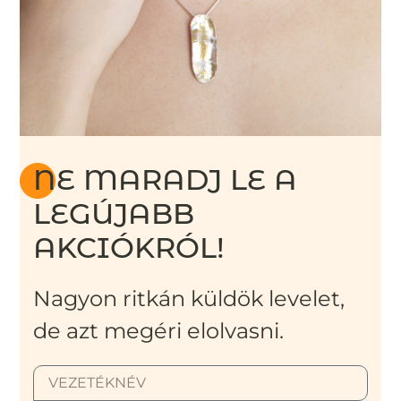
NE MARADJ LE A
LEGÚJABB
AKCIÓKRÓL!
Nagyon ritkán küldök levelet,
de azt megéri elolvasni.