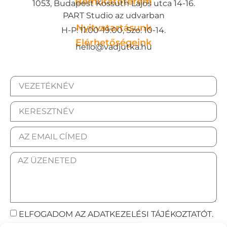
Bemutatóterem
1053, Budapest Kossuth Lajos utca 14-16.
PART Studio az udvarban
Nyitvatartásunk
H-P: 11:00-19:00, Szo: 10-14.
Elérhetőségeink
hello@vadjutka.hu
ELFOGADOM AZ ADATKEZELÉSI TÁJÉKOZTATÓT.